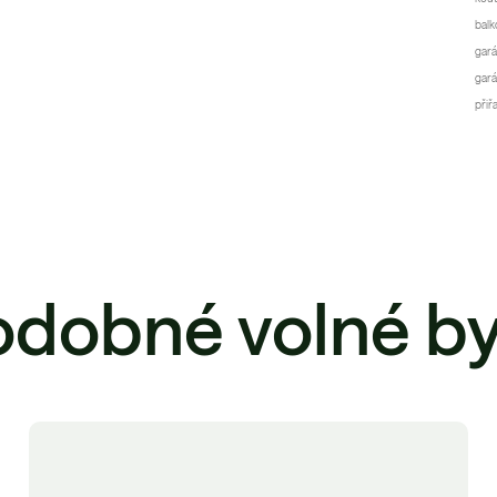
balk
gará
gará
přiř
odobné volné by