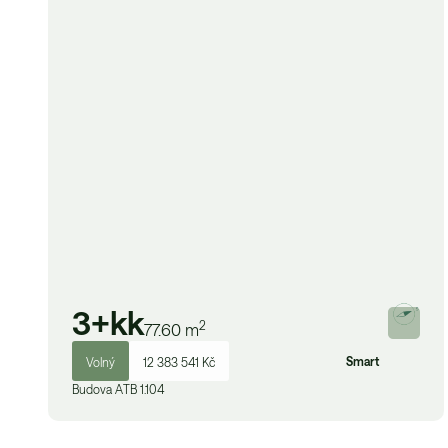
3+kk
2
77.60
m
Smart
Volný
12 383 541 Kč
Budova
A
TB 1.104