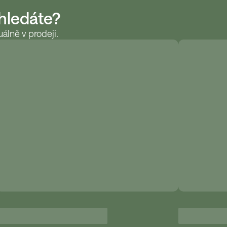
 hledáte?
álně v prodeji.