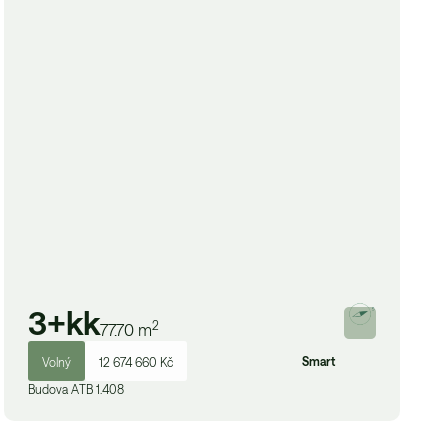
3+kk
2
77.70
m
Smart
Volný
12 674 660 Kč
Budova
A
TB 1.408