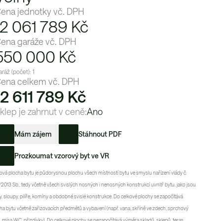
ena jednotky vč. DPH
12 061 789 Kč
ena garáže vč. DPH
550 000
Kč
ráž (počet):
1
ena celkem vč. DPH
12 611 789 Kč
klep je zahrnut v ceně:
Ano
Mám zájem
Stáhnout PDF
Prozkoumat vzorový byt ve VR
ová plocha bytu je půdorysnou plochu všech místností bytu ve smyslu nařízení vlády č.
2013 Sb., tedy včetně všech svislých nosných i nenosných konstrukcí uvnitř bytu, jako jsou
y, sloupy, pilíře, komíny a obdobné svislé konstrukce. Do celkové plochy se započítává
ha bytu včetně zařizovacích předmětů a vybavení (např. vana, skříně ve zdech, sprchový
, mísa WC, přizdívky). Do celkové plochy se nezapočítává výměra skladů, sklepů, teras,