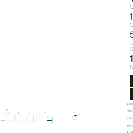
C
C
Ga
C
S
Celk
366/
stěn
ploc
kout