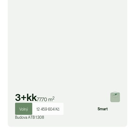
3+kk
2
77.70
m
Smart
Volný
12 459 604 Kč
Budova
A
TB 1.308