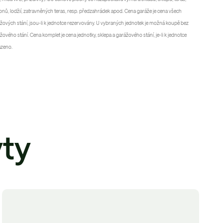
onů, lodžií, zatravněných teras, resp. předzahrádek apod. Cena garáže je cena všech
žových stání, jsou-li k jednotce rezervovány. U vybraných jednotek je možná koupě bez
žového stání. Cena komplet je cena jednotky, sklepa a garážového stání, je-li k jednotce
azeno.
ty