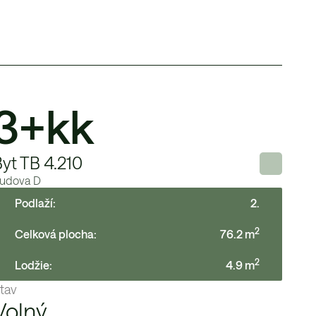
3+kk
yt TB 4.210
udova
D
Podlaží:
2
.
2
Celková plocha:
76.2
m
2
Lodžie
:
4.9
m
tav
Volný