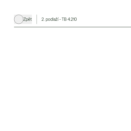
Zpět
2. podlaží - TB 4.210