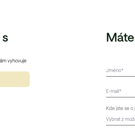
 s
Máte
vám vyhovuje
Kde jste se o