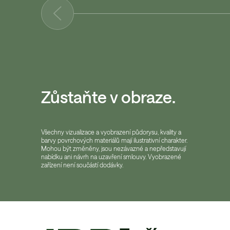
Zůstaňte v obraze.
Všechny vizualizace a vyobrazení půdorysu, kvality a
barvy povrchových materiálů mají ilustrativní charakter.
Mohou být změněny, jsou nezávazné a nepředstavují
nabídku ani návrh na uzavření smlouvy. Vyobrazené
zařízení není součástí dodávky.