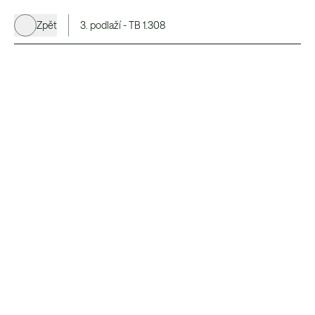
Zpět
3. podlaží - TB 1.308