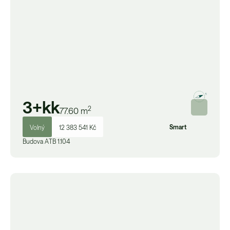
3+kk
2
77.60
m
Smart
Volný
12 383 541 Kč
Budova
A
TB 1.104