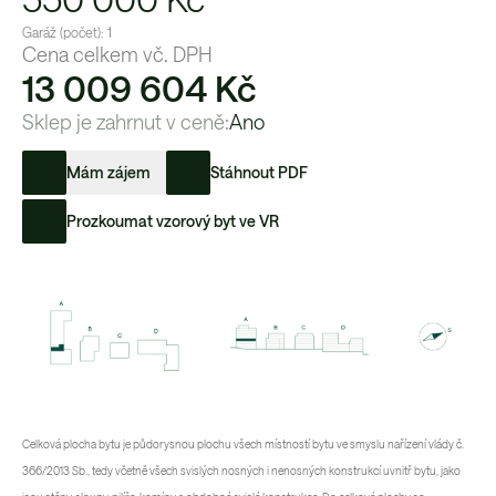
Garáž (počet):
1
Cena celkem vč. DPH
13 009 604 Kč
Sklep je zahrnut v ceně:
Ano
Mám zájem
Stáhnout PDF
Prozkoumat vzorový byt ve VR
Celková plocha bytu je půdorysnou plochu všech místností bytu ve smyslu nařízení vlády č.
366/2013 Sb., tedy včetně všech svislých nosných i nenosných konstrukcí uvnitř bytu, jako