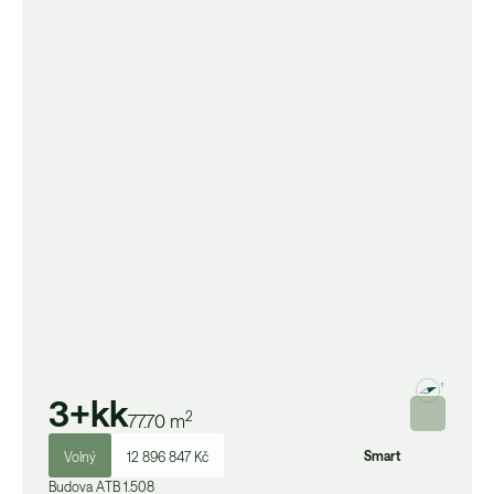
3+kk
2
77.70
m
Smart
Volný
12 896 847 Kč
Budova
A
TB 1.508