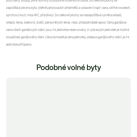
jsou stěny, sloupy, pilíře, komíny a obdobné svislé konstrukce. Do celkové plochy se
započítává plocha bytu včetně zařizovacích předmětů a vybavení (např. vana, skříně ve zdech,
sprchový kout, mísa WC, přizdívky). Do celkové plochy se nezapočítává výměra skladů,
sklepů, teras, balkonů, lodžií, zatravněných teras, resp. předzahrádek apod. Cena garáže je
cena všech garážových stání, jsou-li k jednotce rezervovány. U vybraných jednotek je možná
koupě bez garážového stání. Cena komplet je cena jednotky, sklepa a garážového stání, je-li k
jednotce přiřazeno.
Podobné volné byty