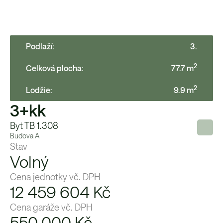
Podlaží:
3
.
2
Celková plocha:
77.7
m
2
Lodžie
:
9.9
m
3+kk
Byt TB 1.308
Budova
A
Stav
Volný
Cena jednotky vč. DPH
12 459 604 Kč
Cena garáže vč. DPH
550 000
Kč