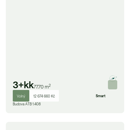
3+kk
2
77.70
m
Smart
Volný
12 674 660 Kč
Budova
A
TB 1.408