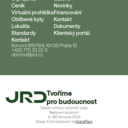
Ceník
Novinky
Virtuální prohlídka
Financování
Oblíbené byty
Kontakt
Lokalita
Dokumenty
Standardy
Klientský portál
Kontakt
Korunní 810/104, 101 00 Praha 10
+420 770 33 22 11
obchod@jrd.cz
Tvoříme
pro budoucnost
Zásady ochrany osobních údajů
Nastavení soukromí
© JRD Services
2026
Design & Development by
GrandPano