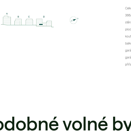
Celk
366/
stěn
ploc
kout
balk
gará
gará
přiř
odobné volné by