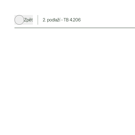
Zpět
2. podlaží - TB 4.206