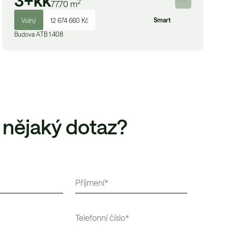
3+kk
2
77.70
m
Smart
Volný
12 674 660 Kč
Budova
A
TB 1.408
 nějaký dotaz?