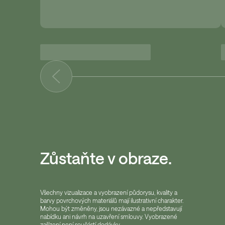
Zůstaňte v obraze.
Všechny vizualizace a vyobrazení půdorysu, kvality a
barvy povrchových materiálů mají ilustrativní charakter.
Mohou být změněny, jsou nezávazné a nepředstavují
nabídku ani návrh na uzavření smlouvy. Vyobrazené
zařízení není součástí dodávky.