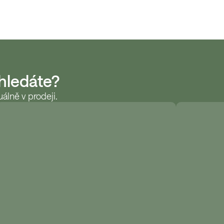
 hledáte?
álně v prodeji.