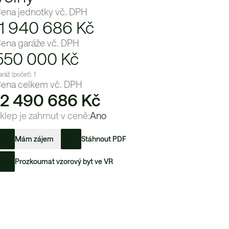
ena jednotky vč. DPH
11 940 686 Kč
ena garáže vč. DPH
550 000
Kč
ráž (počet):
1
ena celkem vč. DPH
12 490 686 Kč
klep je zahrnut v ceně:
Ano
Mám zájem
Stáhnout PDF
Prozkoumat vzorový byt ve VR