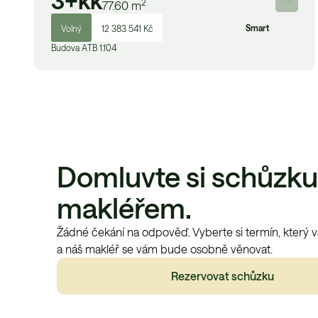
3+kk
2
77.60
m
Smart
Volný
12 383 541 Kč
Budova
A
TB 1.104
Domluvte si schůzku
makléřem.
Žádné čekání na odpověď. Vyberte si termín, který 
a náš makléř se vám bude osobně věnovat.
Rezervovat schůzku