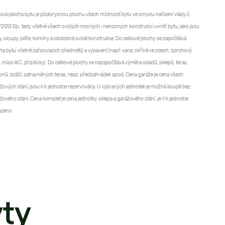
ová plocha bytu je půdorysnou plochu všech místností bytu ve smyslu nařízení vlády č.
2013 Sb., tedy včetně všech svislých nosných i nenosných konstrukcí uvnitř bytu, jako jsou
y, sloupy, pilíře, komíny a obdobné svislé konstrukce. Do celkové plochy se započítává
ha bytu včetně zařizovacích předmětů a vybavení (např. vana, skříně ve zdech, sprchový
, mísa WC, přizdívky). Do celkové plochy se nezapočítává výměra skladů, sklepů, teras,
onů, lodžií, zatravněných teras, resp. předzahrádek apod. Cena garáže je cena všech
žových stání, jsou-li k jednotce rezervovány. U vybraných jednotek je možná koupě bez
žového stání. Cena komplet je cena jednotky, sklepa a garážového stání, je-li k jednotce
azeno.
ty