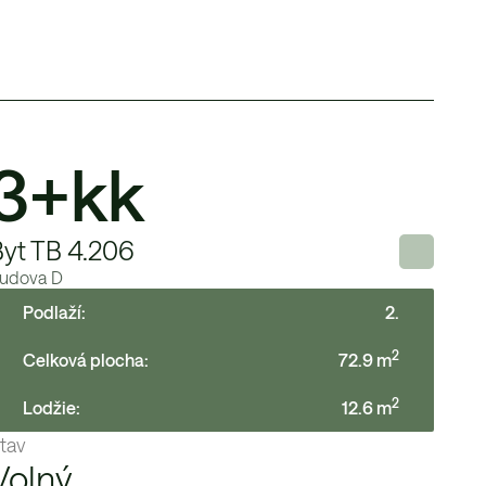
3+kk
Byt TB 4.206
udova
D
Podlaží:
2
.
2
Celková plocha:
72.9
m
2
Lodžie
:
12.6
m
tav
Volný