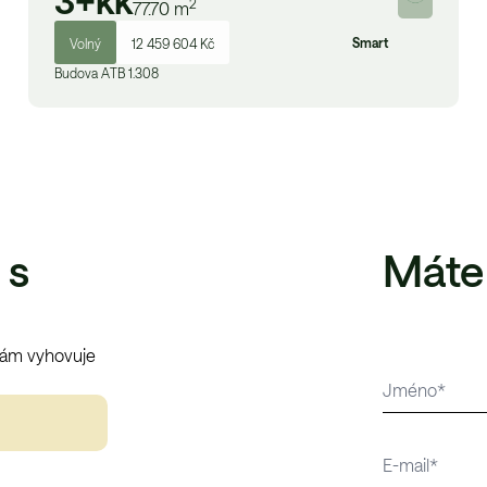
3+kk
2
77.70
m
Smart
Volný
12 459 604 Kč
Budova
A
TB 1.308
 s
Máte
vám vyhovuje