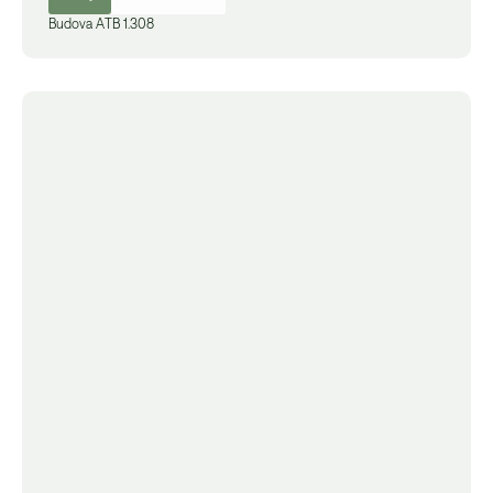
Budova
A
TB 1.308