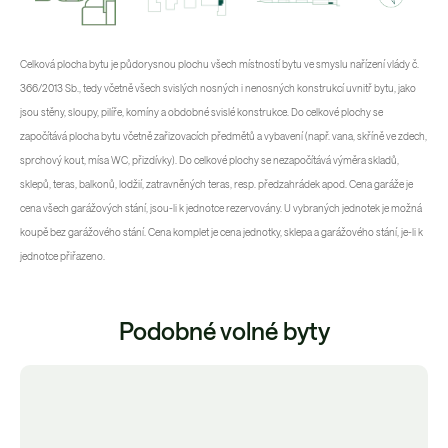
Celková plocha bytu je půdorysnou plochu všech místností bytu ve smyslu nařízení vlády č.
366/2013 Sb., tedy včetně všech svislých nosných i nenosných konstrukcí uvnitř bytu, jako
jsou stěny, sloupy, pilíře, komíny a obdobné svislé konstrukce. Do celkové plochy se
započítává plocha bytu včetně zařizovacích předmětů a vybavení (např. vana, skříně ve zdech,
sprchový kout, mísa WC, přizdívky). Do celkové plochy se nezapočítává výměra skladů,
sklepů, teras, balkonů, lodžií, zatravněných teras, resp. předzahrádek apod. Cena garáže je
cena všech garážových stání, jsou-li k jednotce rezervovány. U vybraných jednotek je možná
koupě bez garážového stání. Cena komplet je cena jednotky, sklepa a garážového stání, je-li k
jednotce přiřazeno.
Podobné volné byty