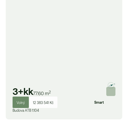
3+kk
2
77.60
m
Smart
Volný
12 383 541 Kč
Budova
A
TB 1.104