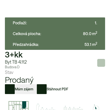
Podlaží:
1
.
2
Celková plocha:
80.0
m
2
Předzahrádka
:
53.1
m
3+kk
Byt TB 4.112
Budova
D
Stav
Prodaný
Mám zájem
Stáhnout PDF