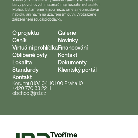
barvy povrchových materiálů mají ilustrativní charakter.
Mohou být změněny, jsou nezávazné a nepředstavují
nabídku ani návrh na uzavření smlouvy. Vyobrazené
zařízení není součástí dodávky.
O projektu
Galerie
Ceník
Novinky
Virtuální prohlídka
Financování
Oblíbené byty
Kontakt
Lokalita
Dokumenty
Standardy
Klientský portál
Kontakt
Korunní 810/104, 101 00 Praha 10
+420 770 33 22 11
obchod@jrd.cz
Tvoříme