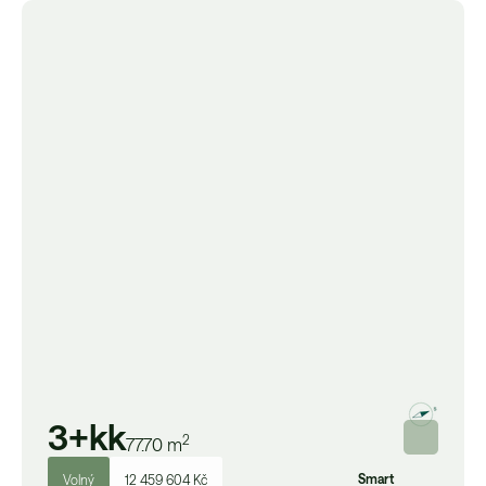
3+kk
2
77.70
m
Smart
Volný
12 459 604 Kč