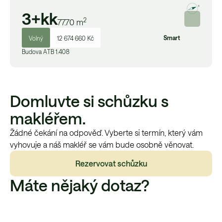
3+kk
2
77.70
m
Smart
Volný
12 674 660 Kč
Budova
A
TB 1.408
Domluvte si schůzku s
makléřem.
Žádné čekání na odpověď. Vyberte si termín, který vám
vyhovuje a náš makléř se vám bude osobně věnovat.
Rezervovat schůzku
Máte nějaký dotaz?