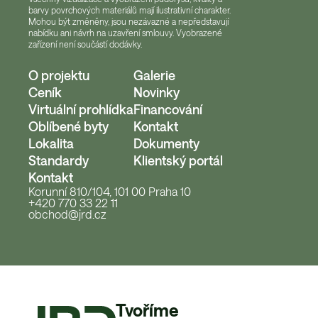
barvy povrchových materiálů mají ilustrativní charakter.
Mohou být změněny, jsou nezávazné a nepředstavují
nabídku ani návrh na uzavření smlouvy. Vyobrazené
zařízení není součástí dodávky.
O projektu
Galerie
Ceník
Novinky
Virtuální prohlídka
Financování
Oblíbené byty
Kontakt
Lokalita
Dokumenty
Standardy
Klientský portál
Kontakt
Korunní 810/104, 101 00 Praha 10
+420 770 33 22 11
obchod@jrd.cz
Tvoříme