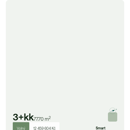
3+kk
2
77.70
m
Smart
Volný
12 459 604 Kč