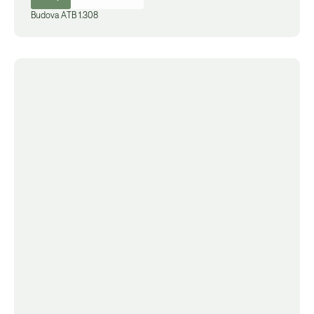
Budova
A
TB 1.308