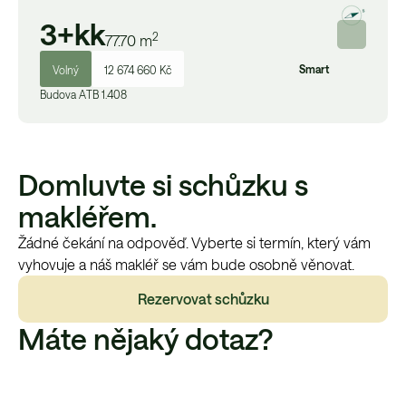
3+kk
2
77.70
m
Smart
Volný
12 674 660 Kč
Budova
A
TB 1.408
Domluvte si schůzku s
makléřem.
Žádné čekání na odpověď. Vyberte si termín, který vám
vyhovuje a náš makléř se vám bude osobně věnovat.
Rezervovat schůzku
Máte nějaký dotaz?