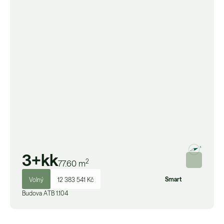
3+kk
2
77.60
m
Smart
Volný
12 383 541 Kč
Budova
A
TB 1.104