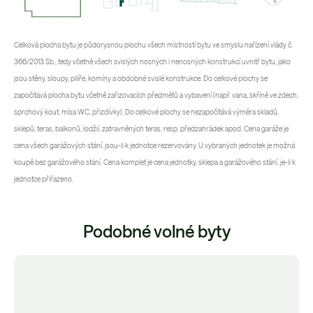
Celková plocha bytu je půdorysnou plochu všech místností bytu ve smyslu nařízení vlády č.
366/2013 Sb., tedy včetně všech svislých nosných i nenosných konstrukcí uvnitř bytu, jako
jsou stěny, sloupy, pilíře, komíny a obdobné svislé konstrukce. Do celkové plochy se
započítává plocha bytu včetně zařizovacích předmětů a vybavení (např. vana, skříně ve zdech,
sprchový kout, mísa WC, přizdívky). Do celkové plochy se nezapočítává výměra skladů,
sklepů, teras, balkonů, lodžií, zatravněných teras, resp. předzahrádek apod. Cena garáže je
cena všech garážových stání, jsou-li k jednotce rezervovány. U vybraných jednotek je možná
koupě bez garážového stání. Cena komplet je cena jednotky, sklepa a garážového stání, je-li k
jednotce přiřazeno.
Podobné volné byty