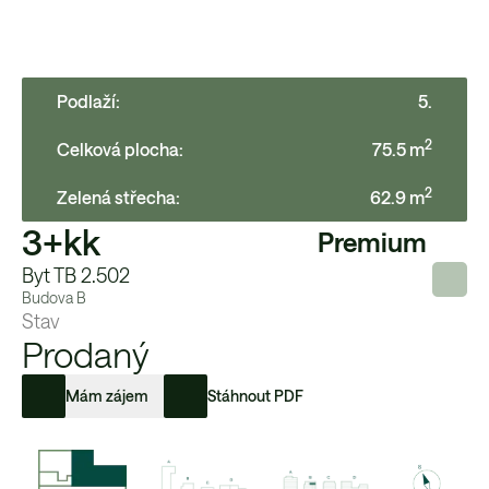
Podlaží:
5
.
2
Celková plocha:
75.5
m
2
Zelená střecha
:
62.9
m
3+kk
Premium
Byt TB 2.502
Budova
B
Stav
Prodaný
Mám zájem
Stáhnout PDF