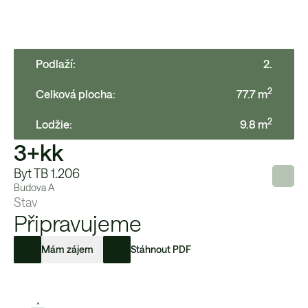
Podlaží:
2
.
2
Celková plocha:
77.7
m
2
Lodžie
:
9.8
m
3+kk
Byt TB 1.206
Budova
A
Stav
Připravujeme
Mám zájem
Stáhnout PDF