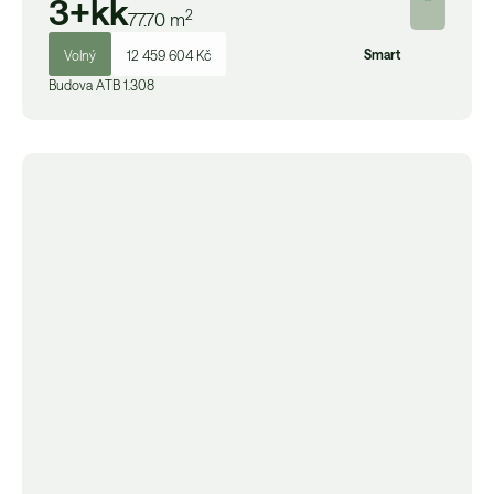
3+kk
2
77.70
m
Smart
Volný
12 459 604 Kč
Budova
A
TB 1.308