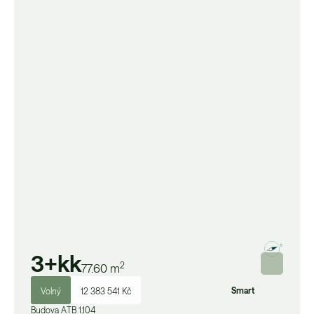
3+kk
2
77.60
m
Smart
Volný
12 383 541 Kč
Budova
A
TB 1.104