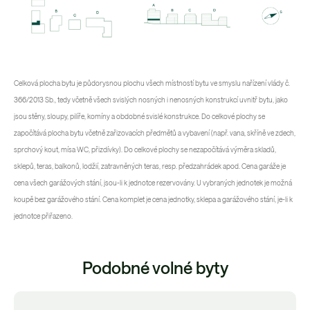
Celková plocha bytu je půdorysnou plochu všech místností bytu ve smyslu nařízení vlády č.
366/2013 Sb., tedy včetně všech svislých nosných i nenosných konstrukcí uvnitř bytu, jako
jsou stěny, sloupy, pilíře, komíny a obdobné svislé konstrukce. Do celkové plochy se
započítává plocha bytu včetně zařizovacích předmětů a vybavení (např. vana, skříně ve zdech,
sprchový kout, mísa WC, přizdívky). Do celkové plochy se nezapočítává výměra skladů,
sklepů, teras, balkonů, lodžií, zatravněných teras, resp. předzahrádek apod. Cena garáže je
cena všech garážových stání, jsou-li k jednotce rezervovány. U vybraných jednotek je možná
koupě bez garážového stání. Cena komplet je cena jednotky, sklepa a garážového stání, je-li k
jednotce přiřazeno.
Podobné volné byty