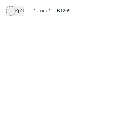
Zpět
2. podlaží - TB 1.206