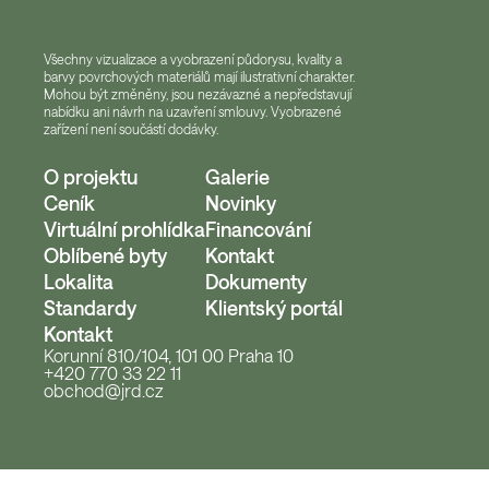
Všechny vizualizace a vyobrazení půdorysu, kvality a
barvy povrchových materiálů mají ilustrativní charakter.
Mohou být změněny, jsou nezávazné a nepředstavují
nabídku ani návrh na uzavření smlouvy. Vyobrazené
zařízení není součástí dodávky.
O projektu
Galerie
Ceník
Novinky
Virtuální prohlídka
Financování
Oblíbené byty
Kontakt
Lokalita
Dokumenty
Standardy
Klientský portál
Kontakt
Korunní 810/104, 101 00 Praha 10
+420 770 33 22 11
obchod@jrd.cz