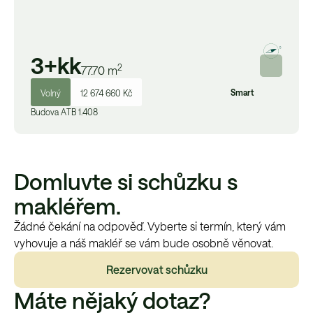
3+kk
2
77.70
m
Smart
Volný
12 674 660 Kč
Budova
A
TB 1.408
Domluvte si schůzku s
makléřem.
Žádné čekání na odpověď. Vyberte si termín, který vám
vyhovuje a náš makléř se vám bude osobně věnovat.
Rezervovat schůzku
Máte nějaký dotaz?