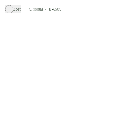
Zpět
5. podlaží - TB 4.505