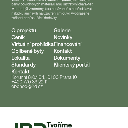
barvy povrchových materiálů mají ilustrativní charakter.
Mohou být změněny, jsou nezávazné a nepředstavují
nabídku ani návrh na uzavření smlouvy. Vyobrazené
zařízení není součástí dodávky.
O projektu
Galerie
Ceník
Novinky
Virtuální prohlídka
Financování
Oblíbené byty
Kontakt
Lokalita
Dokumenty
Standardy
Klientský portál
Kontakt
Korunní 810/104, 101 00 Praha 10
+420 770 33 22 11
obchod@jrd.cz
Tvoříme