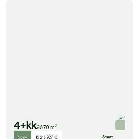
4+kk
2
96.70
m
Smart
Volný
15 215 927 Kč