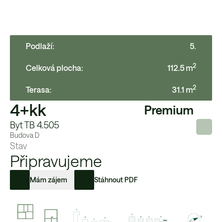
Podlaží:
5
.
2
Celková plocha:
112.5
m
2
Terasa
:
31.1
m
4+kk
Premium
Byt TB 4.505
Budova
D
Stav
Připravujeme
Mám zájem
Stáhnout PDF