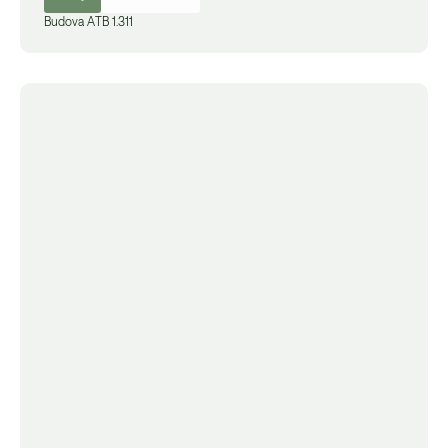
Budova
A
TB 1.311