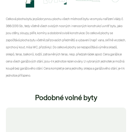
Celková plocha bytu je půdorysnou plochu všech místností bytu ve smyslu nařízení vlády č.
366/2013 Sb., tedy včetně všech svislých nosných i nenosných konstrukcí uvnitř bytu, jako
jsou stěny, sloupy, pilíře, komíny a obdobné svislé konstrukce. Do celkové plochy se
započítává plocha bytu včetně zařizovacích předmětů a vybavení (např. vana, skříně ve zdech,
sprchový kout, mísa WC, přizdívky). Do celkové plochy se nezapočítává výměra skladů,
sklepů, teras, balkonů, lodžií, zatravněných teras, resp. předzahrádek apod. Cena garáže je
cena všech garážových stání, jsou-li k jednotce rezervovány. U vybraných jednotek je možná
koupě bez garážového stání. Cena komplet je cena jednotky, sklepa a garážového stání, je-li k
jednotce přiřazeno.
Podobné volné byty