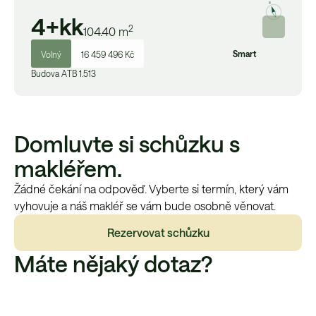
4+kk
2
104.40
m
Smart
Volný
16 459 496 Kč
Budova
A
TB 1.513
Domluvte si schůzku s
makléřem.
Žádné čekání na odpověď. Vyberte si termín, který vám
vyhovuje a náš makléř se vám bude osobně věnovat.
Rezervovat schůzku
Máte nějaký dotaz?