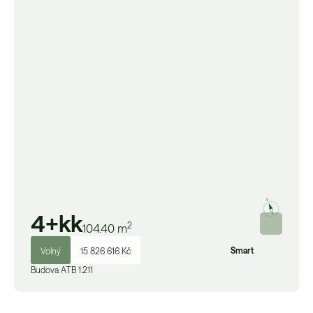
4+kk
2
104.40
m
Smart
Volný
15 826 616 Kč
Budova
A
TB 1.211