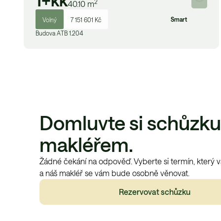
1+kk
2
40.10
m
Smart
Volný
7 151 601 Kč
Budova
A
TB 1.204
Domluvte si schůzku
makléřem.
Žádné čekání na odpověď. Vyberte si termín, který 
a náš makléř se vám bude osobně věnovat.
Rezervovat schůzku