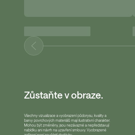
Zůstaňte v obraze.
Všechny vizualizace a vyobrazení půdorysu, kvality a
barvy povrchových materiálů mají ilustrativní charakter.
Mohou být změněny, jsou nezávazné a nepředstavují
nabídku ani návrh na uzavření smlouvy. Vyobrazené
zařízení není součástí dodávky.