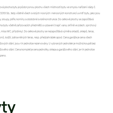
ová plocha bytu je půdorysnou plochu všech místností bytu ve smyslu nařízení vlády č.
2013 Sb., tedy včetně všech svislých nosných i nenosných konstrukcí uvnitř bytu, jako jsou
y, sloupy, pilíře, komíny a obdobné svislé konstrukce. Do celkové plochy se započítává
ha bytu včetně zařizovacích předmětů a vybavení (např. vana, skříně ve zdech, sprchový
, mísa WC, přizdívky). Do celkové plochy se nezapočítává výměra skladů, sklepů, teras,
onů, lodžií, zatravněných teras, resp. předzahrádek apod. Cena garáže je cena všech
žových stání, jsou-li k jednotce rezervovány. U vybraných jednotek je možná koupě bez
žového stání. Cena komplet je cena jednotky, sklepa a garážového stání, je-li k jednotce
azeno.
ty