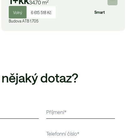
1+kk
2
34.70
m
Smart
Volný
6 615 518 Kč
Budova
A
TB 1.705
 nějaký dotaz?