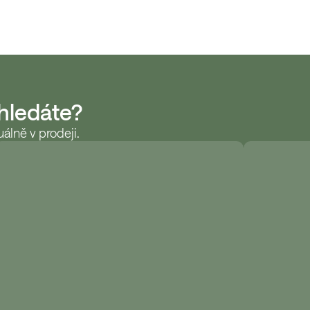
 hledáte?
álně v prodeji.