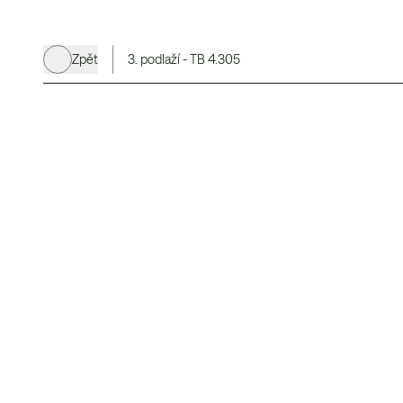
Zpět
3. podlaží - TB 4.305