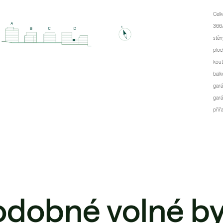
Celk
366/
stěn
ploc
kout
balk
gará
gará
přiř
odobné volné by