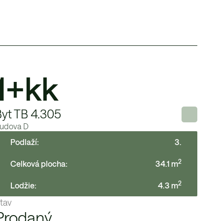
1+kk
Byt TB 4.305
udova
D
Podlaží:
3
.
2
Celková plocha:
34.1
m
2
Lodžie
:
4.3
m
tav
Prodaný