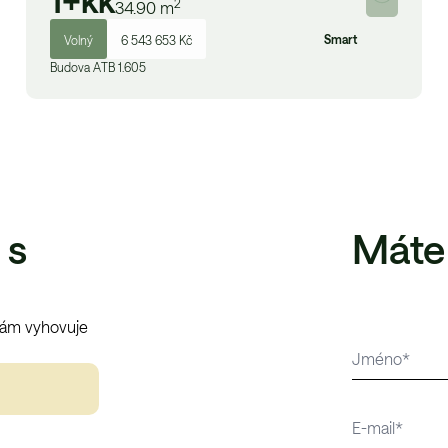
1+kk
2
34.90
m
Smart
Volný
6 543 653 Kč
Budova
A
TB 1.605
 s
Máte
vám vyhovuje