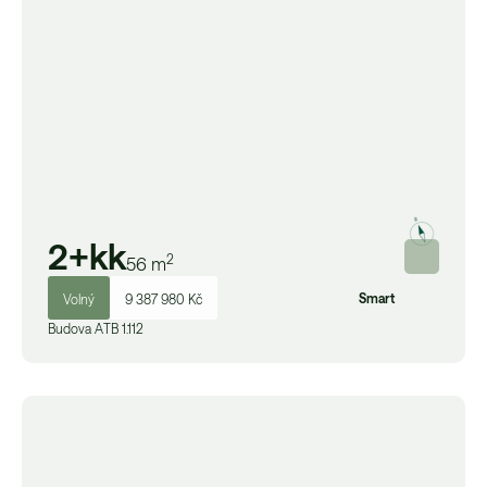
2+kk
2
56
m
Smart
Volný
9 387 980 Kč
Budova
A
TB 1.112