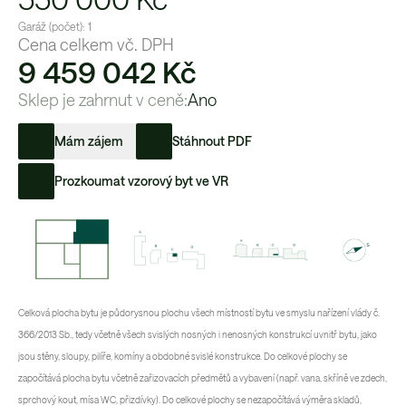
Garáž (počet):
1
Cena celkem vč. DPH
9 459 042 Kč
Sklep je zahrnut v ceně:
Ano
Mám zájem
Stáhnout PDF
Prozkoumat vzorový byt ve VR
Celková plocha bytu je půdorysnou plochu všech místností bytu ve smyslu nařízení vlády č.
366/2013 Sb., tedy včetně všech svislých nosných i nenosných konstrukcí uvnitř bytu, jako
jsou stěny, sloupy, pilíře, komíny a obdobné svislé konstrukce. Do celkové plochy se
započítává plocha bytu včetně zařizovacích předmětů a vybavení (např. vana, skříně ve zdech,
sprchový kout, mísa WC, přizdívky). Do celkové plochy se nezapočítává výměra skladů,