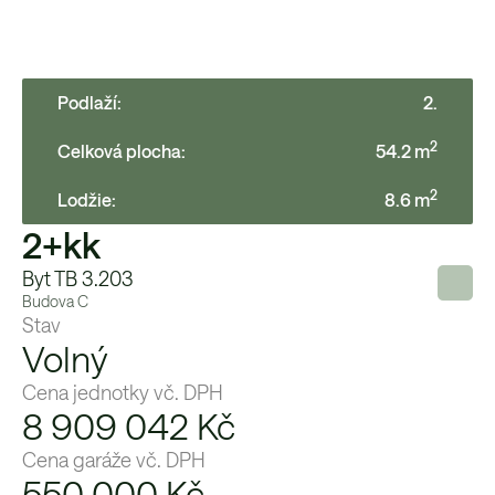
Podlaží:
2
.
2
Celková plocha:
54.2
m
2
Lodžie
:
8.6
m
2+kk
Byt TB 3.203
Budova
C
Stav
Volný
Cena jednotky vč. DPH
8 909 042 Kč
Cena garáže vč. DPH
550 000
Kč