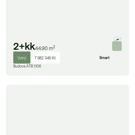
2+kk
2
44.90
m
Smart
Volný
7 982 346 Kč
Budova
A
TB 1.106