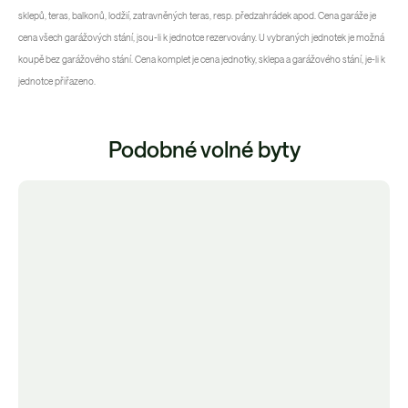
sklepů, teras, balkonů, lodžií, zatravněných teras, resp. předzahrádek apod. Cena garáže je
cena všech garážových stání, jsou-li k jednotce rezervovány. U vybraných jednotek je možná
koupě bez garážového stání. Cena komplet je cena jednotky, sklepa a garážového stání, je-li k
jednotce přiřazeno.
Podobné volné byty