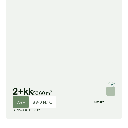
2+kk
2
53.60
m
Smart
Volný
8 640 147 Kč
Budova
A
TB 1.202