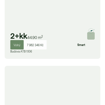
2+kk
2
44.90
m
Smart
Volný
7 982 346 Kč
Budova
A
TB 1.106