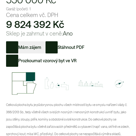
Garáž (počet):
1
Cena celkem vč. DPH
9 824 392 Kč
Sklep je zahrnut v ceně:
Ano
Mám zájem
Stáhnout PDF
Prozkoumat vzorový byt ve VR
Celková plocha bytu je půdorysnou plochu všech místností bytu ve smyslu nařízení vlády č.
366/2013 Sb., tedy včetně všech svislých nosných i nenosných konstrukcí uvnitř bytu, jako
jsou stěny, sloupy, pilíře, komíny a obdobné svislé konstrukce. Do celkové plochy se
započítává plocha bytu včetně zařizovacích předmětů a vybavení (např. vana, skříně ve zdech,
sprchový kout, mísa WC, přizdívky). Do celkové plochy se nezapočítává výměra skladů,