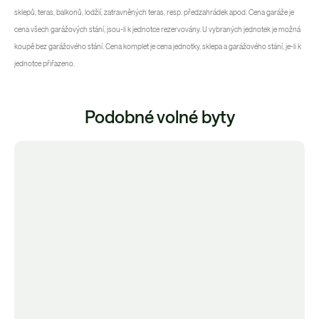
sklepů, teras, balkonů, lodžií, zatravněných teras, resp. předzahrádek apod. Cena garáže je
cena všech garážových stání, jsou-li k jednotce rezervovány. U vybraných jednotek je možná
koupě bez garážového stání. Cena komplet je cena jednotky, sklepa a garážového stání, je-li k
jednotce přiřazeno.
Podobné volné byty