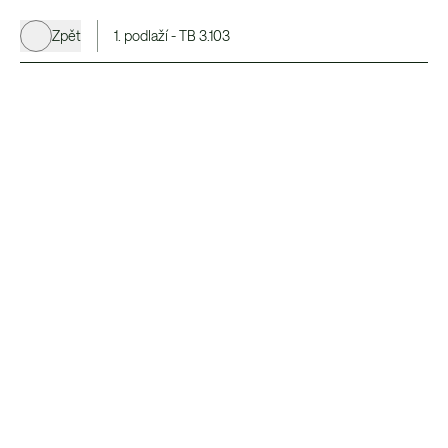
Zpět
1. podlaží - TB 3.103