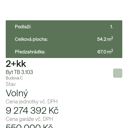
Podlaží:
1
.
2
Celková plocha:
54.2
m
2
Předzahrádka
:
67.0
m
2+kk
Byt TB 3.103
Budova
C
Stav
Volný
Cena jednotky vč. DPH
9 274 392 Kč
Cena garáže vč. DPH
550 000
Kč