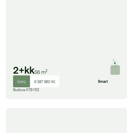
2+kk
2
56
m
Smart
Volný
9 387 980 Kč
Budova
A
TB 1.112