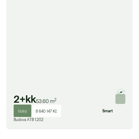
2+kk
2
53.60
m
Smart
Volný
8 640 147 Kč
Budova
A
TB 1.202