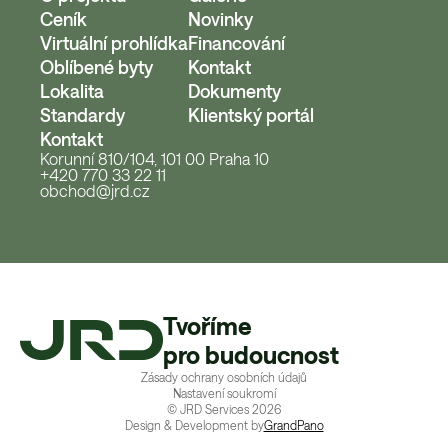
Ceník
Novinky
Virtuální prohlídka
Financování
Oblíbené byty
Kontakt
Lokalita
Dokumenty
Standardy
Klientský portál
Kontakt
Korunní 810/104, 101 00 Praha 10
+420 770 33 22 11
obchod@jrd.cz
Tvoříme
pro budoucnost
Zásady ochrany osobních údajů
Nastavení soukromí
© JRD Services
2026
Design & Development by
GrandPano