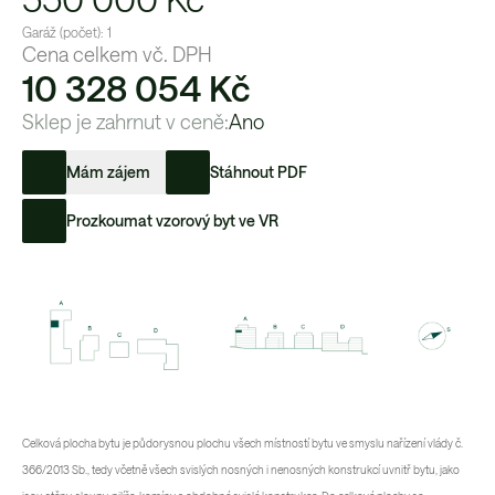
Garáž (počet):
1
Cena celkem vč. DPH
10 328 054 Kč
Sklep je zahrnut v ceně:
Ano
Mám zájem
Stáhnout PDF
Prozkoumat vzorový byt ve VR
Celková plocha bytu je půdorysnou plochu všech místností bytu ve smyslu nařízení vlády č.
366/2013 Sb., tedy včetně všech svislých nosných i nenosných konstrukcí uvnitř bytu, jako