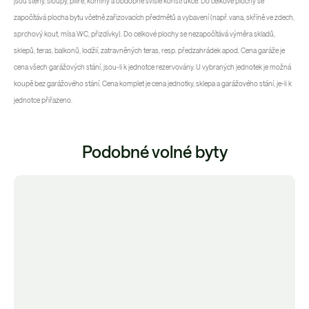
jsou stěny, sloupy, pilíře, komíny a obdobné svislé konstrukce. Do celkové plochy se
započítává plocha bytu včetně zařizovacích předmětů a vybavení (např. vana, skříně ve zdech,
sprchový kout, mísa WC, přizdívky). Do celkové plochy se nezapočítává výměra skladů,
sklepů, teras, balkonů, lodžií, zatravněných teras, resp. předzahrádek apod. Cena garáže je
cena všech garážových stání, jsou-li k jednotce rezervovány. U vybraných jednotek je možná
koupě bez garážového stání. Cena komplet je cena jednotky, sklepa a garážového stání, je-li k
jednotce přiřazeno.
Podobné volné byty