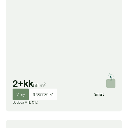
2+kk
2
56
m
Smart
Volný
9 387 980 Kč
Budova
A
TB 1.112