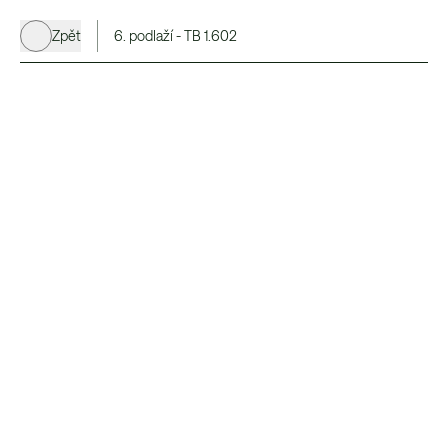
Zpět
6. podlaží - TB 1.602