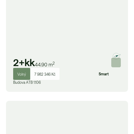
2+kk
2
44.90
m
Smart
Volný
7 982 346 Kč
Budova
A
TB 1.106