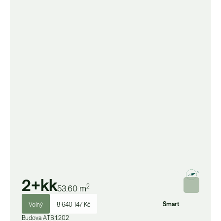
2+kk
2
53.60
m
Smart
Volný
8 640 147 Kč
Budova
A
TB 1.202