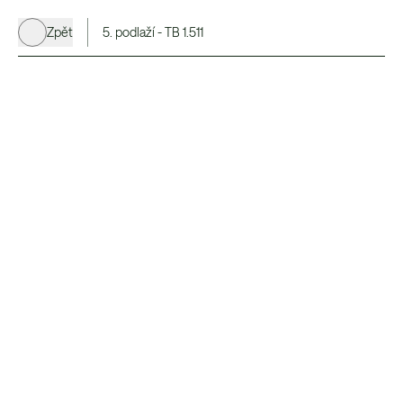
Zpět
5. podlaží - TB 1.511