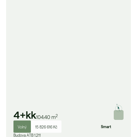
4+kk
2
104.40
m
Smart
Volný
15 826 616 Kč
Budova
A
TB 1.211