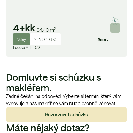
4+kk
2
104.40
m
Smart
Volný
16 459 496 Kč
Budova
A
TB 1.513
Domluvte si schůzku s
makléřem.
Žádné čekání na odpověď. Vyberte si termín, který vám
vyhovuje a náš makléř se vám bude osobně věnovat.
Rezervovat schůzku
Máte nějaký dotaz?