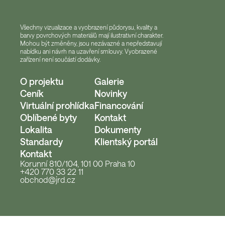
Všechny vizualizace a vyobrazení půdorysu, kvality a
barvy povrchových materiálů mají ilustrativní charakter.
Mohou být změněny, jsou nezávazné a nepředstavují
nabídku ani návrh na uzavření smlouvy. Vyobrazené
zařízení není součástí dodávky.
O projektu
Galerie
Ceník
Novinky
Virtuální prohlídka
Financování
Oblíbené byty
Kontakt
Lokalita
Dokumenty
Standardy
Klientský portál
Kontakt
Korunní 810/104, 101 00 Praha 10
+420 770 33 22 11
obchod@jrd.cz