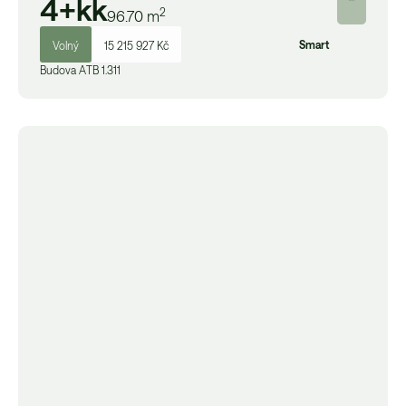
4+kk
2
96.70
m
Smart
Volný
15 215 927 Kč
Budova
A
TB 1.311