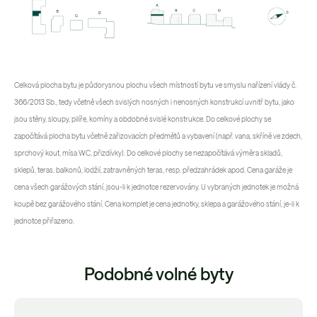
Celková plocha bytu je půdorysnou plochu všech místností bytu ve smyslu nařízení vlády č.
366/2013 Sb., tedy včetně všech svislých nosných i nenosných konstrukcí uvnitř bytu, jako
jsou stěny, sloupy, pilíře, komíny a obdobné svislé konstrukce. Do celkové plochy se
započítává plocha bytu včetně zařizovacích předmětů a vybavení (např. vana, skříně ve zdech,
sprchový kout, mísa WC, přizdívky). Do celkové plochy se nezapočítává výměra skladů,
sklepů, teras, balkonů, lodžií, zatravněných teras, resp. předzahrádek apod. Cena garáže je
cena všech garážových stání, jsou-li k jednotce rezervovány. U vybraných jednotek je možná
koupě bez garážového stání. Cena komplet je cena jednotky, sklepa a garážového stání, je-li k
jednotce přiřazeno.
Podobné volné byty