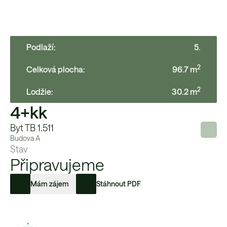
Podlaží:
5
.
2
Celková plocha:
96.7
m
2
Lodžie
:
30.2
m
4+kk
Byt TB 1.511
Budova
A
Stav
Připravujeme
Mám zájem
Stáhnout PDF