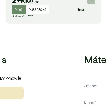
2+kk
2
56
m
Smart
Volný
9 387 980 Kč
Budova
A
TB 1.112
 s
Máte
vám vyhovuje