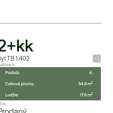
2+kk
yt TB 1.402
udova
A
Podlaží:
4
.
2
Celková plocha:
54.8
m
2
Lodžie
:
17.6
m
tav
Prodaný