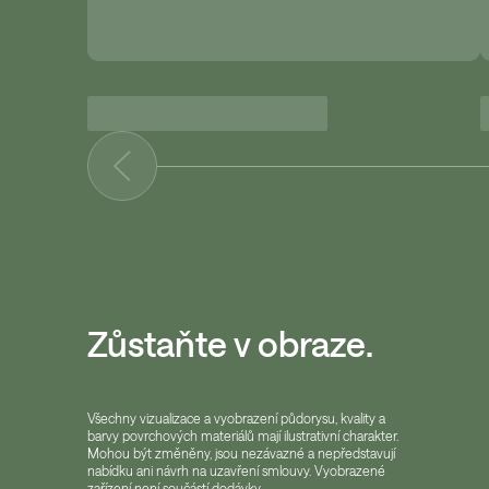
Zůstaňte v obraze.
Všechny vizualizace a vyobrazení půdorysu, kvality a
barvy povrchových materiálů mají ilustrativní charakter.
Mohou být změněny, jsou nezávazné a nepředstavují
nabídku ani návrh na uzavření smlouvy. Vyobrazené
zařízení není součástí dodávky.