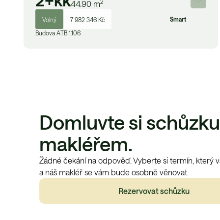
2+kk
2
44.90
m
Smart
Volný
7 982 346 Kč
Budova
A
TB 1.106
Domluvte si schůzku
makléřem.
Žádné čekání na odpověď. Vyberte si termín, který 
a náš makléř se vám bude osobně věnovat.
Rezervovat schůzku