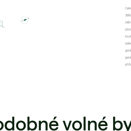
Celk
366/
stěn
ploc
kout
balk
gará
gará
přiř
odobné volné by