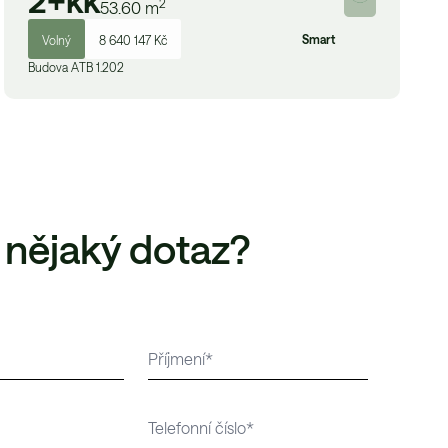
2+kk
2
53.60
m
Smart
Volný
8 640 147 Kč
Budova
A
TB 1.202
 nějaký dotaz?