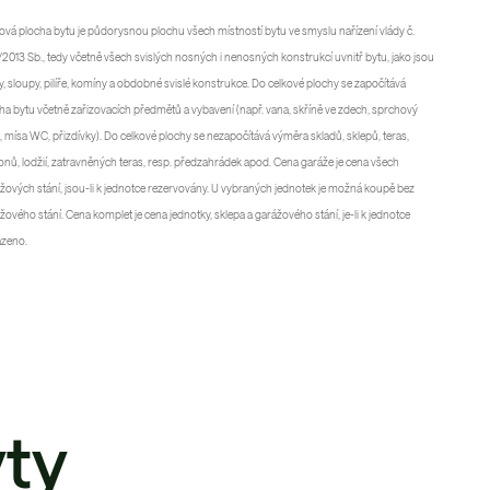
ová plocha bytu je půdorysnou plochu všech místností bytu ve smyslu nařízení vlády č.
2013 Sb., tedy včetně všech svislých nosných i nenosných konstrukcí uvnitř bytu, jako jsou
y, sloupy, pilíře, komíny a obdobné svislé konstrukce. Do celkové plochy se započítává
ha bytu včetně zařizovacích předmětů a vybavení (např. vana, skříně ve zdech, sprchový
, mísa WC, přizdívky). Do celkové plochy se nezapočítává výměra skladů, sklepů, teras,
onů, lodžií, zatravněných teras, resp. předzahrádek apod. Cena garáže je cena všech
žových stání, jsou-li k jednotce rezervovány. U vybraných jednotek je možná koupě bez
žového stání. Cena komplet je cena jednotky, sklepa a garážového stání, je-li k jednotce
azeno.
ty