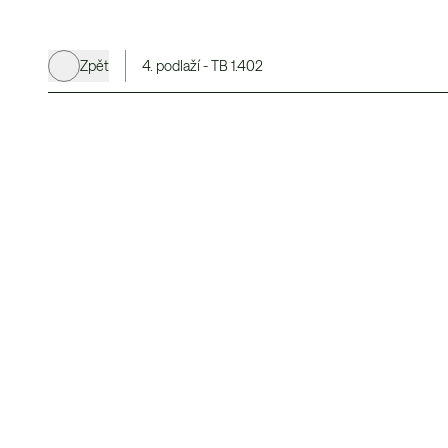
Zpět
4. podlaží - TB 1.402