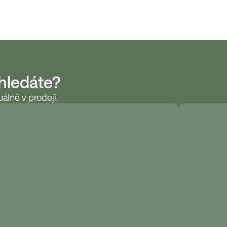
 hledáte?
álně v prodeji.