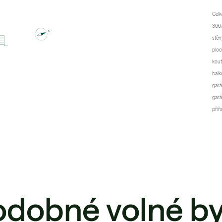
Celk
366/
stěn
ploc
kout
balk
gará
gará
přiř
odobné volné by