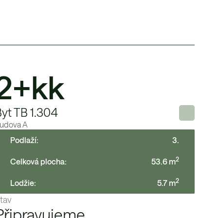
2+kk
yt TB 1.304
udova
A
Podlaží:
3
.
2
Celková plocha:
53.6
m
2
Lodžie
:
5.7
m
tav
Připravujeme