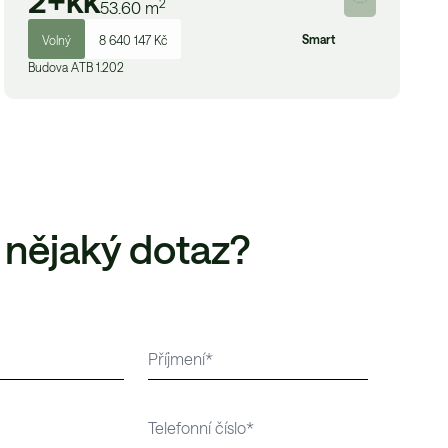
2+kk
2
53.60
m
Smart
Volný
8 640 147 Kč
Budova
A
TB 1.202
 nějaký dotaz?