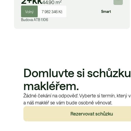
2+kk
2
44.90
m
Smart
Volný
7 982 346 Kč
Budova
A
TB 1.106
Domluvte si schůzku
makléřem.
Žádné čekání na odpověď. Vyberte si termín, který 
a náš makléř se vám bude osobně věnovat.
Rezervovat schůzku