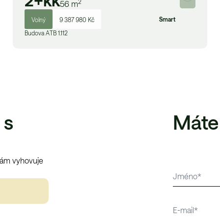
2+kk
2
56
m
Smart
Volný
9 387 980 Kč
Budova
A
TB 1.112
 s
Máte
vám vyhovuje