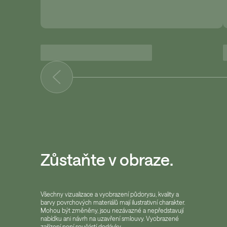
Zůstaňte v obraze.
Všechny vizualizace a vyobrazení půdorysu, kvality a
barvy povrchových materiálů mají ilustrativní charakter.
Mohou být změněny, jsou nezávazné a nepředstavují
nabídku ani návrh na uzavření smlouvy. Vyobrazené
zařízení není součástí dodávky.