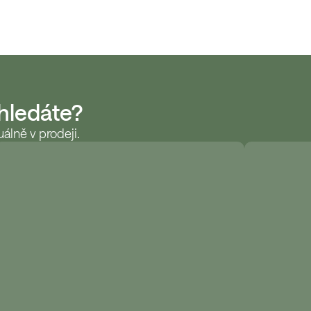
 hledáte?
álně v prodeji.