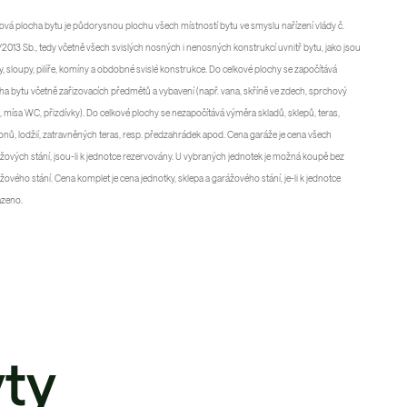
ová plocha bytu je půdorysnou plochu všech místností bytu ve smyslu nařízení vlády č.
2013 Sb., tedy včetně všech svislých nosných i nenosných konstrukcí uvnitř bytu, jako jsou
y, sloupy, pilíře, komíny a obdobné svislé konstrukce. Do celkové plochy se započítává
ha bytu včetně zařizovacích předmětů a vybavení (např. vana, skříně ve zdech, sprchový
, mísa WC, přizdívky). Do celkové plochy se nezapočítává výměra skladů, sklepů, teras,
onů, lodžií, zatravněných teras, resp. předzahrádek apod. Cena garáže je cena všech
žových stání, jsou-li k jednotce rezervovány. U vybraných jednotek je možná koupě bez
žového stání. Cena komplet je cena jednotky, sklepa a garážového stání, je-li k jednotce
azeno.
ty