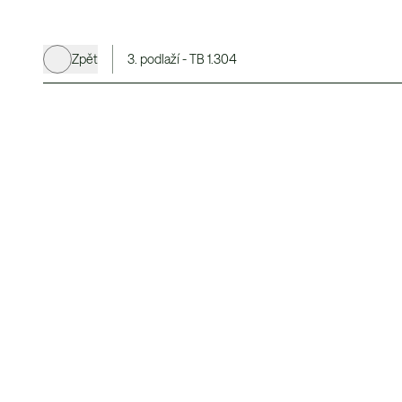
Zpět
3. podlaží - TB 1.304