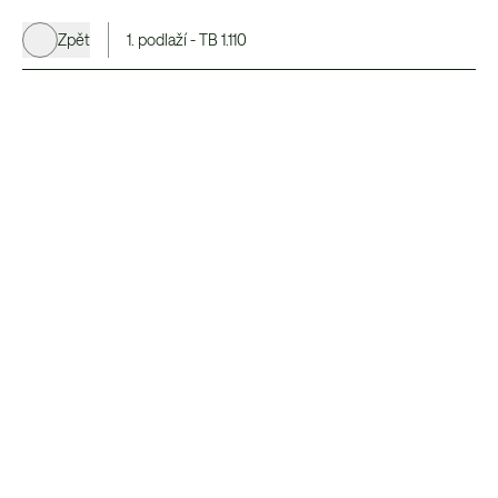
Zpět
1. podlaží - TB 1.110