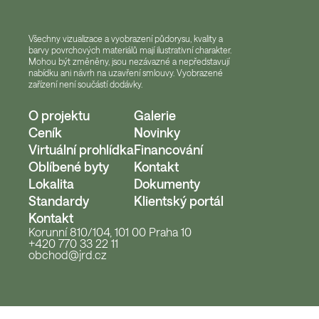
Všechny vizualizace a vyobrazení půdorysu, kvality a
barvy povrchových materiálů mají ilustrativní charakter.
Mohou být změněny, jsou nezávazné a nepředstavují
nabídku ani návrh na uzavření smlouvy. Vyobrazené
zařízení není součástí dodávky.
O projektu
Galerie
Ceník
Novinky
Virtuální prohlídka
Financování
Oblíbené byty
Kontakt
Lokalita
Dokumenty
Standardy
Klientský portál
Kontakt
Korunní 810/104, 101 00 Praha 10
+420 770 33 22 11
obchod@jrd.cz