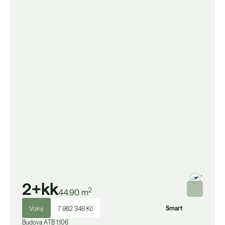
2+kk
2
44.90
m
Smart
Volný
7 982 346 Kč
Budova
A
TB 1.106