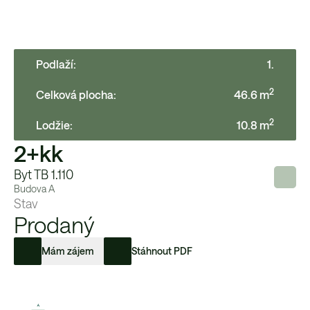
Podlaží:
1
.
2
Celková plocha:
46.6
m
2
Lodžie
:
10.8
m
2+kk
Byt TB 1.110
Budova
A
Stav
Prodaný
Mám zájem
Stáhnout PDF