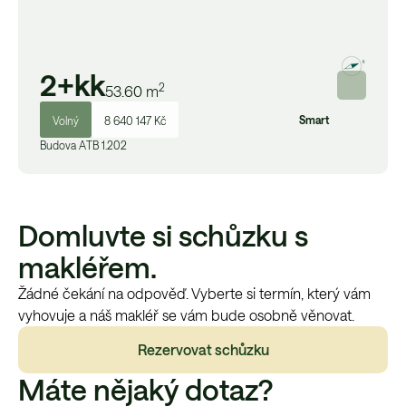
2+kk
2
53.60
m
Smart
Volný
8 640 147 Kč
Budova
A
TB 1.202
Domluvte si schůzku s
makléřem.
Žádné čekání na odpověď. Vyberte si termín, který vám
vyhovuje a náš makléř se vám bude osobně věnovat.
Rezervovat schůzku
Máte nějaký dotaz?