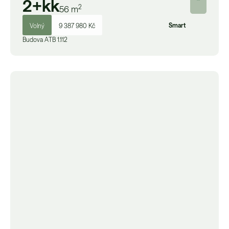
2+kk
2
56
m
Smart
Volný
9 387 980 Kč
Budova
A
TB 1.112