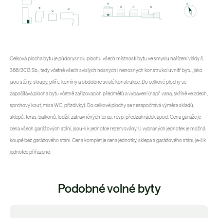
Celková plocha bytu je půdorysnou plochu všech místností bytu ve smyslu nařízení vlády č.
366/2013 Sb., tedy včetně všech svislých nosných i nenosných konstrukcí uvnitř bytu, jako
jsou stěny, sloupy, pilíře, komíny a obdobné svislé konstrukce. Do celkové plochy se
započítává plocha bytu včetně zařizovacích předmětů a vybavení (např. vana, skříně ve zdech,
sprchový kout, mísa WC, přizdívky). Do celkové plochy se nezapočítává výměra skladů,
sklepů, teras, balkonů, lodžií, zatravněných teras, resp. předzahrádek apod. Cena garáže je
cena všech garážových stání, jsou-li k jednotce rezervovány. U vybraných jednotek je možná
koupě bez garážového stání. Cena komplet je cena jednotky, sklepa a garážového stání, je-li k
jednotce přiřazeno.
Podobné volné byty